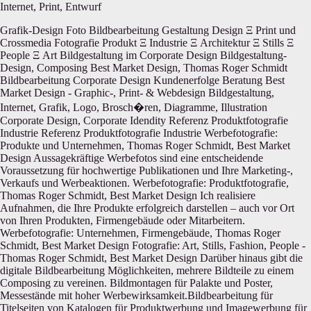
Internet, Print, Entwurf
Grafik-Design Foto Bildbearbeitung Gestaltung Design Ξ Print und Crossmedia Fotografie Produkt Ξ Industrie Ξ Architektur Ξ Stills Ξ People Ξ Art Bildgestaltung im Corporate Design Bildgestaltung-Design, Composing Best Market Design, Thomas Roger Schmidt Bildbearbeitung Corporate Design Kundenerfolge Beratung Best Market Design - Graphic-, Print- & Webdesign Bildgestaltung, Internet, Grafik, Logo, Brosch�ren, Diagramme, Illustration Corporate Design, Corporate Idendity Referenz Produktfotografie Industrie Referenz Produktfotografie Industrie Werbefotografie: Produkte und Unternehmen, Thomas Roger Schmidt, Best Market Design Aussagekräftige Werbefotos sind eine entscheidende Voraussetzung für hochwertige Publikationen und Ihre Marketing-, Verkaufs und Werbeaktionen. Werbefotografie: Produktfotografie, Thomas Roger Schmidt, Best Market Design Ich realisiere Aufnahmen, die Ihre Produkte erfolgreich darstellen – auch vor Ort von Ihren Produkten, Firmengebäude oder Mitarbeitern. Werbefotografie: Unternehmen, Firmengebäude, Thomas Roger Schmidt, Best Market Design Fotografie: Art, Stills, Fashion, People - Thomas Roger Schmidt, Best Market Design Darüber hinaus gibt die digitale Bildbearbeitung Möglichkeiten, mehrere Bildteile zu einem Composing zu vereinen. Bildmontagen für Palakte und Poster, Messestände mit hoher Werbewirksamkeit.Bildbearbeitung für Titelseiten von Katalogen für Produktwerbung und Imagewerbung für hohe Aufmerksamkeit.Titelseiten von Magazinen, Broschüren, Kalendern und Plakaten.Fotografie Produkte, Food Bildverarbeitung in der Anzeigengestaltung. Corporate Art: Weiterhin biete ich Ihnen Fine-Art-Prints zu Ihren Thema und Produkten für Ihre Büro- und Konferenzräume. Fine-Art-Prints for Business Kunst für Unternehmen, Branded Art, Tomroger.de - Thomas Roger Schmidt, Best Market Design Fotografie und Corporate Design Fotografie, Bildbearbeitung und Grafik-Design Best Market Design, Thomas Roger Schmidt Photogaphy Corporate Design Corporatedesign und Consulting von Best Market Design - Grafik-, Print- & Webdesign Produkt-Fotografie, Stills, People, Bildbearbeitung, Thomas Roger Schmidt Zur Startseite: Thomas Roger Schmidt, Best Market Design Ξ Corporate Design Corporate Design Print | Web | Text | Foto Corporatedesign und Consulting und Grafikdesign von Best Market Design - Grafik-, Print- & Webdesign CI/CD Corporatedesign und Consulting von Best Market Design - Grafik-, Print- & Webdesign Internet Corporatedesign und Consulting von Best Market Design - Grafik-, Print- & Webdesign Kunstdrucke Prints Großformat Corporate Design, Corporate Idendity Broschüren, Kataloge, Folder von Thomas Roger Schmidt, Best Market Design Foto Bildbearbeitung Gestaltung Design Konzeption und grafische Gestaltung von Marketing- und Werbeunterlagen Frische Ideen und Komplettservice für Kataloge und Broschüren, Zeitschriften... Broschüren, Kataloge, Folder von Thomas Roger Schmidt, Best Market Design Firmendrucksachen, Logos, Briefpapier, Visitenkarten von Thomas Roger Schmidt, Best Market Design Merkantil Design bis Print Firmenlogo, Briefpapier, Visitenkarten, Unternehmenspräsentation, Diagramme, Formulare, Etiketten Zeitschriften, Bücher, Newsletter, Magazine von Thomas Roger Schmidt, Best Market Design Gestaltung von Büchern, eBooks, Kundenzeitungen, Newsletter und Eventkalender; Editorialdesign: Magazine und Zeitschriften Produktpräsentation, Mustermappen von Thomas Roger Schmidt, Best Market Design Haptische und optische Leckerbissen: Produktmustermappen, Foto Bildbearbeitung Gestaltung Design Produktpräsentationen, Firmenvideos, DVD, Imagefilme, Seminaraufzeichnungen von Thomas Roger Schmidt, Best Market Design Professionelle Firmenpräsentationen für Referenten und Kunden Audio Video: Firmen- und Produktvideos auf DVD oder im Netz DVD-Produktion von Seminaren für Trainer und Coaches VideoDVD-Produktion Seminare und Workshops auf DVD Foto Bildbearbeitung Gestaltung Design Von der Idee bis zur erfolgreichen Vermarktung Konzeption, Gestaltung und Produktion Ihrer Werbe- und Marketingunterlagen richten sich nach Umfang, Einsatzbereich und Corporate Design. Wenn wir zusammenarbeiten, wird unser Ziel die effiziente bis bestmögliche Vermarktung Ihrer Produkte und Dienstleistungen sein. Im Printbereich spielen die richtige Auswahl von Papier, Drucktechnik und Veredelung eine entscheidende Rolle bei allen Fragen werde ich Sie umfassend beraten. Die Produktion erfolgt gerne im Fullservice. Hier finden Sie eine Auswahl spezieller Produkte Point of Sale: Plakate und Displays, Messestände & Außenwerbung Lesen Sie hier, wie meine Kunden mit meiner Arbeit zufrieden sind. Foto Bildbearbeitung Gestaltung Design Best Market Design, Grafik Design im Corporate Design, Graphic Design, Composing Best Market Design, Thomas Roger Schmidt Graphic Designer Corporate Design Kundenerfolge Beratung Best Market Design - Graphic-, Print- & Webdesign Grafik, Logo, Brosch�ren, Diagramme, Illustration Thomas Roger Schmidt, Best Market Design Ξ Corporate Design Corporate Design Print | Web | Text | Foto Portrait Top Leistung mit Rabatt Tom Roger Kunstdesign Foto Bildbearbeitung Gestaltung Design , Print- und Webdesign Coroprate Design, Gestaltung von Plakaten und Broschüren. Webdesign: Erstellung Fashion-Onlineshop, Datenbankerstellung, Paymentsystem-Anbindung Programmierung: Warenwirtschaftssystem-Anbindung... Erstellung Onlineshop, ShopSystem automatische Rechnungserstellung... CI/CD Imagedarstellung, Informationsportal, aktuelle Tarifdarstellung, DB-Anbindung... Imagedarstellung, Kundendialog, Suchmaschinenoptimierung... Energieanbieter, Onlinetarif, Erstellung Tarif-Rechner, Kundenlogin, Adminstration... Kunstdruck Suchmaschinenoptimierung, Online-Bestellmöglichkeit, SEO, Search-Engine-Optimizing. CI/CD Imageauftritt, Fotografie... Herzlich Willkommen bei Best Market Design! Sie sind bei uns genau richtig, wenn . . . ... Sie zielgruppengerecht gestaltete Broschüren, Kataloge, Plakate oder Flyer... benötigen, die Ihre Leistungen oder Produkte bestmöglich darstellen und hervorheben. (beachten Sie auch unsere Spezialbereiche) ... Sie grafische Unterstützung und persönliche Beratung im Branding für Ihr Firmen-Logo oder für Ihr gesamtes Firmen-Erscheinungsbild CI/CD suchen. ... Ihr Internetauftritt ansprechend effektiv und erfolgreich gestaltet werden soll und Ihre Website Online-Werbung in Suchmaschinen weit oben erscheinen soll. ... Sie individuelle Fotografien einen Firmen-Imagefilm oder Präsentationen benötigen... JETZT NEU: Online Eignungs-Check Die richtige Grafik-Agentur? AKTUELL: Informationen für Manager und Führungskräfte Beratung . . Corporate Design . . Printmedien . . Web-Design .. Fotografie . . Text / PR Grafik Images konzipiert, gestaltet und realisiert Ihre Verkaufsunterlagen wie z.B. Broschüren Kataloge Informations-Flyer und Internetseiten. So individuell wie Ihre Firma, sollten auch die Werbeunterlagen für Ihre Leistungen und Produkte sein – so einzigartig wie Ihr Fingerabdruck. Sie sollen sich in Ihren Werbeunnterlagen wiedererkennen und Ihre Kunden sollen sich ein genaues Bild über Ihr Unternehmen und Ihre Leistungen machen können, dass Ihre Kernkompetenzen unterstreicht. Wir erstellen ein Image Ihres Unternehmens, dass Ihr Alleinstellungsmerkmal betont und Sie von Ihren Mitbewerbern abhebt. Wir erstellen auf Wunsch Ihr komplettes Firmen-Erscheinungsbild, angefangen vom Firmen-Signet Ihr Logo auf Briefpapier und Visitenkarten bis hin zu CI/CD-gerechten Messeständen und Veranstaltungen. Ihre Auto- und Außenbeschriftung bekommen Sie genauso bei uns, wie eine Anfahrtskizze oder individuelle Werbe-Postkarten – auch für kleine Werbe-Budgets. So realisieren wir Ihre Projekte Wer in dieser Branche arbeitet, sollte es beherrschen, Briefings konkret umzusetzen und sie den Marktanforderungen entsprechend zu bereichern - wenn es gewünscht ist. Das ist unsere Stärke. Wir denken uns in Ihre Firma hinein, analysieren Ihr Leistungsspektrum, erkennen Ihre Marktvorteile und richten Marketing Kommunikation und Werbeaussagen genau auf Ihre Zielgruppen aus. Vorlagen von der Stange gibt es bei uns nicht! Neben unseren Fähigkeiten in der Kreation und unserer langjähriger Erfahrung steht uns ein umfangreicher DTP-Pool zur Verfügung. Durch die Möglichkeiten unseres Kreativ-Network arbeiten wir auch mit externen Kreativen und Produktionern zusammen. Der Austausch ermöglicht uns ständige Weiterbildung und Trendanalysen. Produktionstechnischen Arbeiten geben wir an Partner wie Druckhäuser und Weiterverarbeiter weiter. Wir organisieren und kontrollieren den Produktionsablauf bis hin zum fertigen Produkt. Werbeagentur Best Market Design Marketing & Corporate Design Bad Honnef Bonn Rhein-Sieg Nordrhein Westfalen Rheinland Pfalz LEISTUNGEN PORTRAIT REFERENZEN KONTAKT Hochwertige Verkaufsunterlagen, DVD-Video Marketing & Corporate Design Marketing Mix Werbung Marketing & Corporate Design Geschäftsaustattung. Design. Brand. Vertrieb. Messen. POS. Zeitschriften. Kataloge. Websites. Responsives Design. Onlineshops. SEO. PR. eBooks. Text. Foto. Video. Für Sie entwickeln und verwirklichen wir Lösungen! Fullservice Agentur Marketing Corporate Design Grafik-Design MARKETING & CORPORATE DESIGN Als Entscheider eines Unternehmens ist es Ihr Ziel, Kommunikation und Informationsfluss zu Ihren Kunden herzustellen bzw. zu erhalten und Ihre Produkte/Dienstleitungen bestmöglich abzubilden. Sie wollen Neukunden gewinnen und Bestandskunden binden. Wie erfolgreich ist Ihre Kommunikation? Welche Botschaft senden Sie und wie wird sie vom Kunden wahrgenommen? Welche Bedürfnisse hat ihr Kunde und wie ist seine Bereitschaft, Ihre Informationen aufzunehmen? firma bessere online internet suchen finden grafik design Corporatedesign und Consulting und Grafikdesign von Best Market Design - Grafik-, Print- & Webdesign Website Erfo