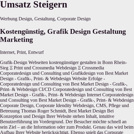
Umsatz Steigern
Werbung Design, Gestaltung, Corporate Design
Kostengünstig, Grafik Design Gestaltung
Marketing
Internet, Print, Entwurf
Grafik-Design Webseiten kostengünstiger gestalten in Bonn Rhein-Sieg Ξ Print und Crossmedia Webdesign Ξ Crossmedia Corporatedesign und Consulting und Grafikdesign von Best Market Design - Grafik-, Print- & Webdesign Website Erfolge - Corporatedesign und Consulting von Best Market Design - Grafik-, Print- & Webdesign CI/CD Corporatedesign und Consulting von Best Market Design - Grafik-, Print- & Webdesign Internet Corporatedesign und Consulting von Best Market Design - Grafik-, Print- & Webdesign Corporate Design, Corporate Idendity Webdesign, CMS, Pflege und Betreuung Thomas Roger Schmidt, Best Market Design Bei Konzeption und Design Ihrer Website stehen Inhalt, intuitive Benutzerführung im Vordergrund. Der Besucher möchte schnell an sein Ziel – an die Information oder zum Produkt. Genau das wird beim Aufbau Ihrer Website berücksichtigt. Ebenso spielt das Corporate Design eine entscheidende Rolle. Der Besucher soll wissen, dass er auf Ihrer Seite war und er soll wiederkommen. Barrierefreiheit, Benutzerfreundlichkeit und Sicherheit haben hohe Priorität. Kompetenzen Webdesign & Crossmedia Konzeption – Design – Realisierung – Bertreuung Programmierung Scripte Anwendungen Datenbanken Programmierung Content-Management-Systeme Shopsysteme Paymentsysteme Payment Warenwirtschaftssysteme Suchmaschinenoptimierung Suchmaschinen 3D-Gebäude Google Earth Flash-Banner – Animationen – Videos Animation und Videos Social-/Business Network Sozial Network 3D-Produktdarstellung 360° (Bsp.) 360 Grad Produkte Templates & eMail-Newsletter – PDF eBooks eBooks Betreuung, Aktualisierung und Webpflege Ihrer Online-Inhalte Alle auf dieser Seite gezeigten Markennamen und Logos sind Warenzeichen der jeweiligen Unternehmen und Rechteinhaber. Sie werden der besseren Visualisierung wegen gezeigt und bezeichnet. WebDesign im Corporate Design Web-Design, Composing Best Market Design, Thomas Roger Schmidt Internet webdesign Corporate Design Kundenerfolge Beratung Best Market Design - Graphic-, Print- & Webdesign Web, Internet, Grafik, Logo, Brosch�ren, Diagramme, Illustration Zur Startseite: Thomas Roger Schmidt, Best Market Design Ξ Corporate Design Corporate Design Print | Web | Text | Foto Corporatedesign und Consulting und Grafikdesign von Best Market Design - Grafik-, Print- & Webdesign CI/CD Corporatedesign und Consulting von Best Market Design - Grafik-, Print- & Webdesign Internet Corporatedesign und Consulting von Best Market Design - Grafik-, Print- & Webdesign Kunstdrucke Prints Großformat Corporate Design, Corporate Idendity Broschüren, Kataloge, Folder von Thomas Roger Schmidt, Best Market Design Webseiten kostengünstiger gestalten in Bonn Rhein-Sieg Konzeption und grafische Gestaltung von Marketing- und Werbeunterlagen Frische Ideen und Komplettservice für Kataloge und Broschüren, Zeitschriften... Broschüren, Kataloge, Folder von Thomas Roger Schmidt, Best Market Design Firmendrucksachen, Logos, Briefpapier, Visitenkarten von Thomas Roger Schmidt, Best Market Design Merkantil Design bis Print Firmenlogo, Briefpapier, Visitenkarten, Unternehmenspräsentation, Diagramme, Formulare, Etiketten Zeitschriften, Bücher, Newsletter, Magazine von Thomas Roger Schmidt, Best Market Design Gestaltung von Büchern, eBooks, Kundenzeitungen, Newsletter und Eventkalender; Editorialdesign: Magazine und Zeitschriften Produktpräsentation, Mustermappen von Thomas Roger Schmidt, Best Market Design Haptische und optische Leckerbissen: Produktmustermappen, Webseiten kostengünstiger gestalten in Bonn Rhein-Sieg Produktpräsentationen, Firmenvideos, DVD, Imagefilme, Seminaraufzeichnungen von Thomas Roger Schmidt, Best Market Design Professionelle Firmenpräsentationen für Referenten und Kunden Audio Video: Firmen- und Produktvideos auf DVD oder im Netz DVD-Produktion von Seminaren für Trainer und Coaches VideoDVD-Produktion Seminare und Workshops auf DVD Webseiten kostengünstiger gestalten in Bonn Rhein-Sieg Von der Idee bis zur erfolgreichen Vermarktung Konzeption, Gestaltung und Produktion Ihrer Werbe- und Marketingunterlagen richten sich nach Umfang, Einsatzbereich und Corporate Design. Wenn wir zusammenarbeiten, wird unser Ziel die effiziente bis bestmögliche Vermarktung Ihrer Produkte und Dienstleistungen sein. Im Printbereich spielen die richtige Auswahl von Papier, Drucktechnik und Veredelung eine entscheidende Rolle bei allen Fragen werde ich Sie umfassend beraten. Die Produktion erfolgt gerne im Fullservice. Hier finden Sie eine Auswahl spezieller Produkte Point of Sale: Plakate und Displays, Messestände & Außenwerbung Lesen Sie hier, wie meine Kunden mit meiner Arbeit zufrieden sind. Webseiten kostengünstiger gestalten in Bonn Rhein-Sieg Best Market Design, Grafik Design im Corporate Design, Graphic Design, Composing Best Market Design, Thomas Roger Schmidt Graphic Designer Corporate Design Kundenerfolge Beratung Best Market Design - Graphic-, Print- & Webdesign Grafik, Logo, Brosch�ren, Diagramme, Illustration Thomas Roger Schmidt, Best Market Design Ξ Corporate Design Corporate Design Print | Web | Text | Foto Portrait Top Leistung mit Rabatt Tom Roger Kunstdesign Grafikdesign bearbeiten Bonn Rrhein-Sieg , Print- und Webdesign Coroprate Design, Gestaltung von Plakaten und Broschüren. Webdesign: Erstellung Fashion-Onlineshop, Datenbankerstellung, Paymentsystem-Anbindung Programmierung: Warenwirtschaftssystem-Anbindung... Erstellung Onlineshop, ShopSystem automatische Rechnungserstellung... CI/CD Imagedarstellung, Informationsportal, aktuelle Tarifdarstellung, DB-Anbindung... Imagedarstellung, Kundendialog, Suchmaschinenoptimierung... Energieanbieter, Onlinetarif, Erstellung Tarif-Rechner, Kundenlogin, Adminstration... Kunstdruck Suchmaschinenoptimierung, Online-Bestellmöglichkeit, SEO, Search-Engine-Optimizing. CI/CD Imageauftritt, Fotografie... Herzlich Willkommen bei Best Market Design! Sie sind bei uns genau richtig, wenn . . . ... Sie zielgruppengerecht gestaltete Broschüren, Kataloge, Plakate oder Flyer... benötigen, die Ihre Leistungen oder Produkte bestmöglich darstellen und hervorheben. (beachten Sie auch unsere Spezialbereiche) ... Sie grafische Unterstützung und persönliche Beratung im Branding für Ihr Firmen-Logo oder für Ihr gesamtes Firmen-Erscheinungsbild CI/CD suchen. ... Ihr Internetauftritt ansprechend effektiv und erfolgreich gestaltet werden soll und Ihre Website Online-Werbung in Suchmaschinen weit oben erscheinen soll. ... Sie individuelle Fotografien einen Firmen-Imagefilm oder Präsentationen benötigen... JETZT NEU: Online Eignungs-Check Die richtige Grafik-Agentur? AKTUELL: Informationen für Manager und Führungskräfte Beratung . . Corporate Design . . Printmedien . . Web-Design .. Fotografie . . Text / PR Grafik Images konzipiert, gestaltet und realisiert Ihre Verkaufsunterlagen wie z.B. Broschüren Kataloge Informations-Flyer und Internetseiten. So individuell wie Ihre Firma, sollten auch die Werbeunterlagen für Ihre Leistungen und Produkte sein – so einzigartig wie Ihr Fingerabdruck. Sie sollen sich in Ihren Werbeunnterlagen wiedererkennen und Ihre Kunden sollen sich ein genaues Bild über Ihr Unternehmen und Ihre Leistungen machen können, dass Ihre Kernkompetenzen unterstreicht. Wir erstellen ein Image Ihres Unternehmens, dass Ihr Alleinstellungsmerkmal betont und Sie von Ihren Mitbewerbern abhebt. Wir erstellen auf Wunsch Ihr komplettes Firmen-Erscheinungsbild, angefangen vom Firmen-Signet Ihr Logo auf Briefpapier und Visitenkarten bis hin zu CI/CD-gerechten Messeständen und Veranstaltungen. Ihre Auto- und Außenbeschriftung bekommen Sie genauso bei uns, wie eine Anfahrtskizze oder individuelle Werbe-Postkarten – auch für kleine Werbe-Budgets. So realisieren wir Ihre Projekte Wer in dieser Branche arbeitet, sollte es beherrschen, Briefings konkret umzusetzen und sie den Marktanforderungen entsprechend zu bereichern - wenn es gewünscht ist. Das ist unsere Stärke. Wir denken uns in Ihre Firma hinein, analysieren Ihr Leistungsspektrum, erkennen Ihre Marktvorteile und richten Marketing Kommunikation und Werbeaussagen genau auf Ihre Zielgruppen aus. Vorlagen von der Stange gibt es bei uns nicht! Neben unseren Fähigkeiten in der Kreation und unserer langjähriger Erfahrung steht uns ein umfangreicher DTP-Pool zur Verfügung. Durch die Möglichkeiten unseres Kreativ-Network arbeiten wir auch mit externen Kreativen und Produktionern zusammen. Der Austausch ermöglicht uns ständige Weiterbildung und Trendanalysen. Produktionstechnischen Arbeiten geben wir an Partner wie Druckhäuser und Weiterverarbeiter weiter. Wir organisieren und kontrollieren den Produktionsablauf bis hin zum fertigen Produkt. Werbeagentur Best Market Design Marketing & Corporate Design Bad Honnef Bonn Rhein-Sieg Nordrhein Westfalen Rheinland Pfalz LEISTUNGEN PORTRAIT REFERENZEN KONTAKT Hochwertige Verkaufsunterlagen, DVD-Video Marketing & Corporate Design Marketing Mix Werbung Marketing & Corporate Design Geschäftsaustattung. Design. Brand. Vertrieb. Messen. POS. Zeitschriften. Kataloge. Websites. Responsives Design. Onlineshops. SEO. PR. eBooks. Text. Foto. Video. Für Sie entwickeln und verwirklichen wir Lösungen! Fullservice Agentur Marketing Corporate Design Grafik-Design MARKETING & CORPORATE DESIGN Als Entscheider eines Unternehmens ist es Ihr Ziel, Kommunikation und Informationsfluss zu Ihren Kunden herzustellen bzw. zu erhalten und Ihre Produkte/Dienstleitungen bestmöglich abzubilden. Sie wollen Neukunden gewinnen und Bestandskunden binden. Wie erfolgreich ist Ihre Kommunikation? Welche Botschaft senden Sie und wie wird sie vom Kunden wahrgenommen? Welche Bedürfnisse hat ihr Kunde und wie ist seine Bereitschaft, Ihre Informationen aufzunehmen? firma bessere online internet suchen finden grafik design Corporatedesign und Consulting und Grafikdesign von Best Market Design - Grafik-, Print- & Webdesign Website Erfo